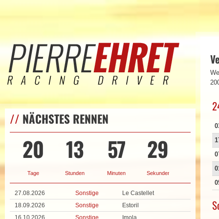
V
We
20
2
//
NÄCHSTES RENNEN
0
20
13
57
28
1
0
0
Tage
Stunden
Minuten
Sekunden
0
27.08.2026
Sonstige
Le Castellet
S
18.09.2026
Sonstige
Estoril
16.10.2026
Sonstige
Imola